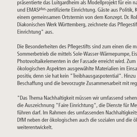
präsentierte das Luitgardheim als Modellprojekt für ein n
plus
und EMAS
-zertifizierte Einrichtung. Gäste aus Politi
einem gemeinsamen Ortstermin von dem Konzept. Dr. Rob
Diakonischen Werk Württemberg, zeichnete das Pflegestift
Einrichtung" aus.
Die Besonderheiten des Pflegestifts sind zum einen die m
Sommerbetrieb die mittels Sole-Wasser-Wärmepumpe, Eiss
Photovoltaikelementen in der Fassade erreicht wird. Zum a
ökologischen Aspekten ausgewählte Materialien im Einsa
positiv, denn sie hat kein "Treibhausgaspotential". Hinz
Beschaffung und die bevorzugte Zusammenarbeit mit re
"Das Thema Nachhaltigkeit müssen wir umfassend sehen",
die Auszeichnung "Faire Einrichtung", die Dienste für Me
führen darf. Im Rahmen des umfassenden Nachhaltigke
DfM neben der ökologischen auch die sozialen und die 
weiterentwickelt.