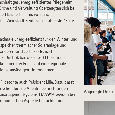
achhaltiges, energieeffizientes Pflegeheim
k, Kirche und Verwaltung überzeugten sich bei
ert Bachert, Finanzvorstand im
 in Weinstadt-Beutelsbach als erste "Faire
aximale Energieeffizienz für den Winter- und
peicher, thermischer Solaranlage und
nderen sind zertifizierte, nach
tz. Die Holzbauweise wirkt besonders
u kommen der Focus auf eine regionale
gional ansässigen Unternehmen.
 betonte auch Präsident Lilie. Dazu passt
nschen für alle Altenhilfeeinrichtungen
Angeregte Diskus
plus
itsmanagementsystems EMAS
werden bei
ökonomischen Aspekte betrachtet und