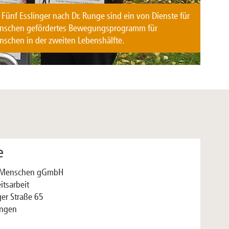
 Fünf Esslinger nach Dr. Runge sind ein von Dienste für
nschen gefördertes Bewegungsprogramm für
schen in der zweiten Lebenshälfte.
e
r Menschen gGmbH
itsarbeit
er Straße 65
ingen