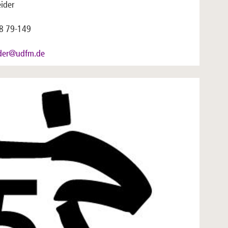
ider
8 79-149
der@udfm.de