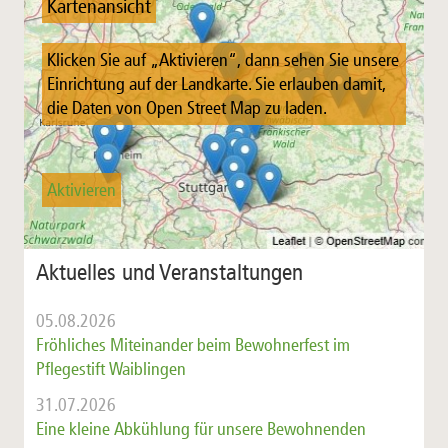
Kartenansicht
Klicken Sie auf „Aktivieren“, dann sehen Sie unsere
Einrichtung auf der Landkarte. Sie erlauben damit,
die Daten von Open Street Map zu laden.
Aktivieren
Aktuelles und Veranstaltungen
05.08.2026
Fröhliches Miteinander beim Bewohnerfest im
Pflegestift Waiblingen
31.07.2026
Eine kleine Abkühlung für unsere Bewohnenden