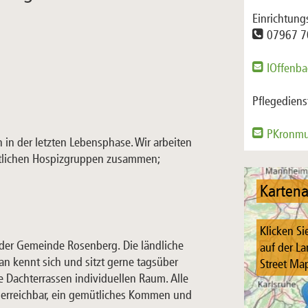
Einrichtung
07967 7
IOffenb
Pflegediens
PKronmu
 in der letzten Lebensphase. Wir arbeiten
amtlichen Hospizgruppen zusammen;
Kartena
Klicken Si
n der Gemeinde Rosenberg. Die ländliche
auf der La
n kennt sich und sitzt gerne tagsüber
Street Map
e Dachterrassen individuellen Raum. Alle
 erreichbar, ein gemütliches Kommen und