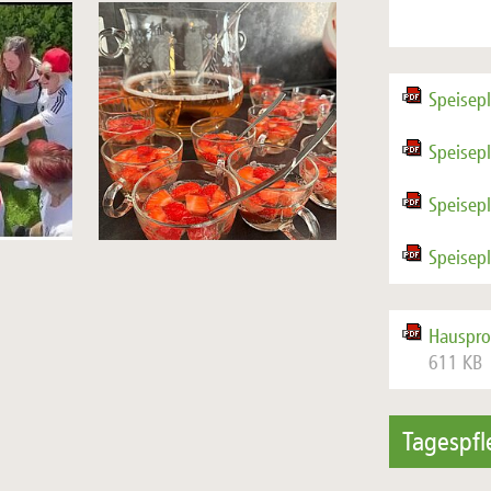
Speisep
Speisep
Speisep
Speisep
Hauspro
611 KB
Tagespf