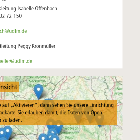
sleitung Isabelle Offenbach
02 72-150
ach@udfm.de
tleitung Peggy Kronmüller
eller@udfm.de
nsicht
e auf „Aktivieren“, dann sehen Sie unsere Einrichtung
ndkarte. Sie erlauben damit, die Daten von Open
 zu laden.