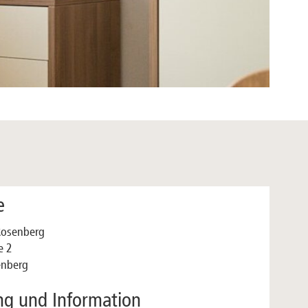
e
 Rosenberg
e 2
nberg
ng und Information