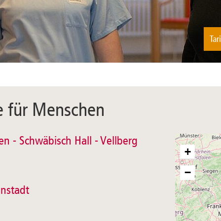
Tar
te für Menschen
n - Schwäbisch Hall - Vellberg
+
−
instadt