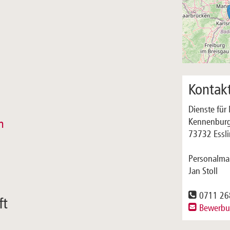
Kontak
Dienste fü
Kennenburg
n
73732 Essl
Personalma
Jan Stoll
0711 26
ft
Bewerb