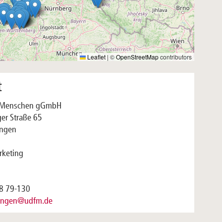
Leaflet
|
©
OpenStreetMap
contributors
t
r Menschen gGmbH
er Straße 65
ingen
rketing
8 79-130
ungen@udfm.de