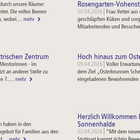
Rosengarten-Vohenst
t durch unsere Räume:
tet. Die reifen Beeren
20.04.2026
Frau Vetter aus 
en, wobei…
mehr
geschlüpften Küken und sorg
Mitarbeitenden und Besuche
trischen Zentrum
Hoch hinaus zum Ost
Mentorinnen - im
09.04.2026
Voller Erwartun
zt an anderer Stelle zu
dem Ziel „Osterbrunnen Sch
ene 7.…
mehr
eingeladenen Bewohnenden a
Herzlich Willkommen b
Sonnenhalde
en haben in den
ngebot für Familien aus den
02.04.2026
“Mit dem neuen
und…
mehr
Stuttgart kommt richtig Bew