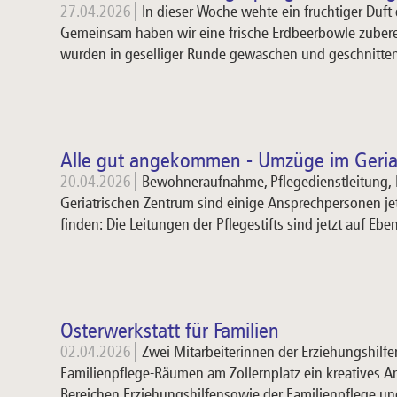
27.04.2026
In dieser Woche wehte ein fruchtiger Duf
Gemeinsam haben wir eine frische Erdbeerbowle zuberei
wurden in geselliger Runde gewaschen und geschnitt
Alle gut angekommen - Umzüge im Geria
20.04.2026
Bewohneraufnahme, Pflegedienstleitung, 
Geriatrischen Zentrum sind einige Ansprechpersonen jet
finden: Die Leitungen der Pflegestifts sind jetzt auf Eb
Osterwerkstatt für Familien
02.04.2026
Zwei Mitarbeiterinnen der Erziehungshilf
Familienpflege-Räumen am Zollernplatz ein kreatives A
Bereichen Erziehungshilfensowie der Familienpflege 