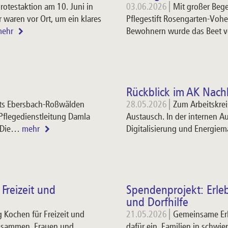
otestaktion am 10. Juni in
03.06.2026
Mit großer Bege
 waren vor Ort, um ein klares
Pflegestift Rosengarten-Voh
mehr
Bewohnern wurde das Beet v
Rückblick im AK Nachh
fts Ebersbach-Roßwälden
28.05.2026
Zum Arbeitskrei
flegedienstleitung Damla
Austausch. In der internen A
. Die…
mehr
Digitalisierung und Energi
Freizeit und
Spendenprojekt: Erleb
und Dorfhilfe
 Kochen für Freizeit und
21.05.2026
Gemeinsame Erl
zusammen, Frauen und
dafür ein, Familien in schw