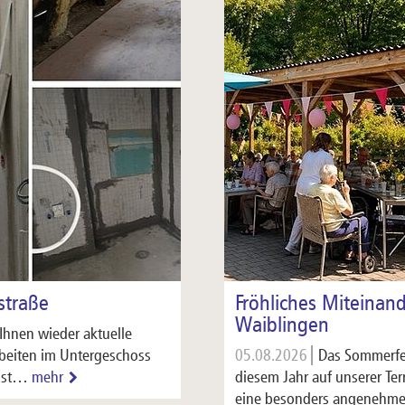
hstraße
Fröhliches Miteinan
Waiblingen
Ihnen wieder aktuelle
Arbeiten im Untergeschoss
05.08.2026
Das Sommerfe
gust…
mehr
diesem Jahr auf unserer Te
eine besonders angenehme 